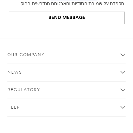
.
הקפדה על שמירת הסודיות והאבטחה הנדרשים בחוק
SEND MESSAGE
An
error
occurred.
OUR COMPANY
Thank
you
NEWS
for
your
contacting
REGULATORY
3M
We
HELP
have
received
your
message